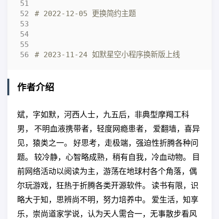
# 2022-12-05 更换简约主题
# 2023-11-24 如默星空小程序换新版上线
作者介绍
斌，字如默，河西人士，九五后，非典型摩羯工科
男， 不明血液携带者，轻度网瘾患者， 爱翻墙，喜异
见，猿类之一。 好思考，走极端，强迫性折腾各种问
题。 较冷静，心智略成熟，稍有自我，冷血动物。 目
前网络活动以阅读为主，游荡在地球村各个角落，偶
尔玩游戏，狂热于折腾各类开源软件。 读书有限，识
略大于知，思辨尚不明，努力培养中。 爱生活，知享
乐，崇尚道家学说，认为天人需合一，无事散步看风