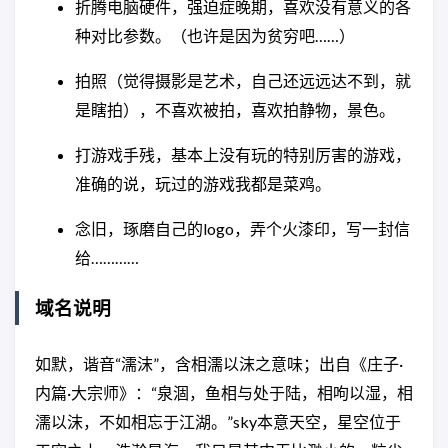
折腾电脑硬件，强迫症晚期，喜欢没有意义的各
种对比参数。（也许是因为贫穷吧……）
拍照（觉得摄影是艺术，自己还远远达不到，就
是瞎拍），不喜欢被拍，喜欢拍静物，景色。
打游戏手残，基本上没有玩的特别厉害的游戏，
准确的说，玩过的游戏我都是菜鸡。
念旧，琢磨自己的logo，弄个火漆印，写一封信
给…………
域名说明
如默，谐音“濡沫”，含相濡以沫之意味；出自《庄子·
内篇·大宗师》：“泉涸，鱼相与处于陆，相呴以湿，相
濡以沫，不如相忘于江湖。”sky本意天空，星空位于