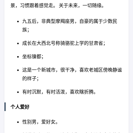
景，习惯跟着感觉走。 关于未来，一切随缘。
九五后，非典型摩羯座男，自豪的属于少数民
族；
成长在大西北号称骑骆驼上学的甘肃省；
坐标镍都；
这是一个新城市，很干净，喜欢老城区傍晚静谧
的样子；
有时沉默，有时活泼，喜欢瞎折腾。
个人爱好
性别男，爱好女。