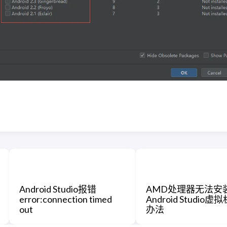
Android Studio报错
AMD处理器无法安
error:connection timed
Android Studio
out
办法