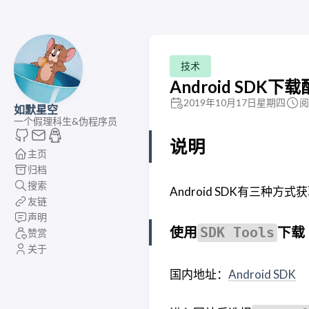
技术
Android SDK下
2019年10月17日星期四
阅
如默星空
一个假理科生&伪程序员
说明
主页
归档
搜索
Android SDK有三种方
友链
声明
使用
下载
SDK Tools
赞赏
关于
国内地址：
Android SDK