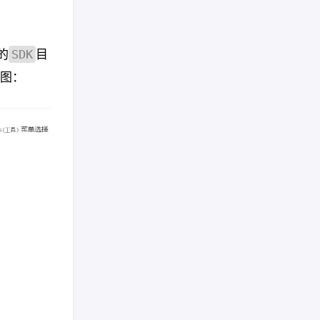
的
目
SDK
图：