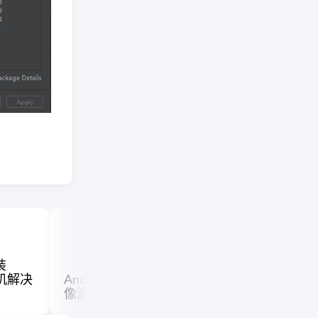
装
虚拟机解决
Android Studio设置国内镜
像源
PicGo压缩