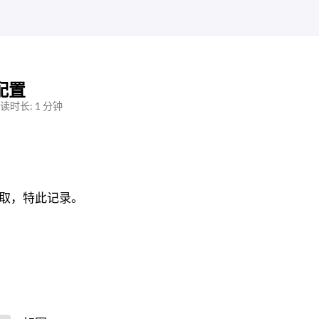
载配置
读时长: 1 分钟
式获取，特此记录。