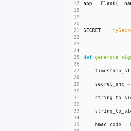
app
=
Flask
(
__na
SECRET
=
'mySecr
def
generate_sig
timestamp_st
secret_enc
=
string_to_si
string_to_si
hmac_code
=