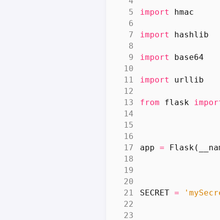
import
hmac
import
hashlib
import
base64
import
urllib
from
flask
impor
app
=
Flask
(
__na
SECRET
=
'mySecr