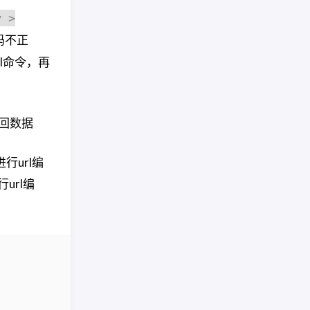
y >
码不正
ll命令，再
返回数据
url编
url编