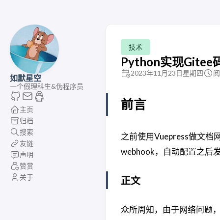
技术
Python实现Gitee
2023年11月23日星期四
阅
如默星空
一个假理科生&伪程序员
前言
主页
归档
搜索
之前使用Vuepress做
友链
webhook，自动配置之
声明
赞赏
关于
正文
众所周知，由于网络问题，G