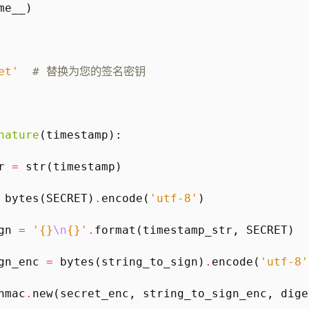
me__
)
et'
# 替换为您的签名密钥
nature
(
timestamp
):
r
=
str
(
timestamp
)
bytes
(
SECRET
)
.
encode
(
'utf-8'
)
gn
=
'
{}
\n
{}
'
.
format
(
timestamp_str
,
SECRET
)
gn_enc
=
bytes
(
string_to_sign
)
.
encode
(
'utf-8'
hmac
.
new
(
secret_enc
,
string_to_sign_enc
,
dige