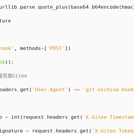
urllib
.
parse
.
quote_plus
(
base64
.
b64encode
(
hmac
ture
hook'
,
methods
=
[
'POST'
])
ok
():
否是Gitee
eaders
.
get
(
'User-Agent'
)
==
'git-oschina-hook
名
p
=
int
(
request
.
headers
.
get
(
'X-Gitee-Timestam
ignature
=
request
.
headers
.
get
(
'X-Gitee-Token