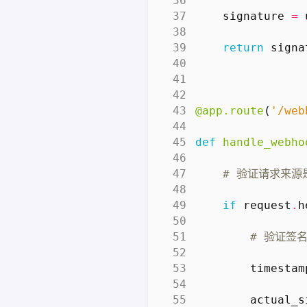
signature
=
return
signa
@app.route
(
'/web
def
handle_webho
# 验证请求来源是
if
request
.
h
# 验证签
timestam
actual_s