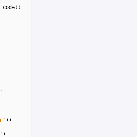
_code
))
'
:
p'
))
'
)