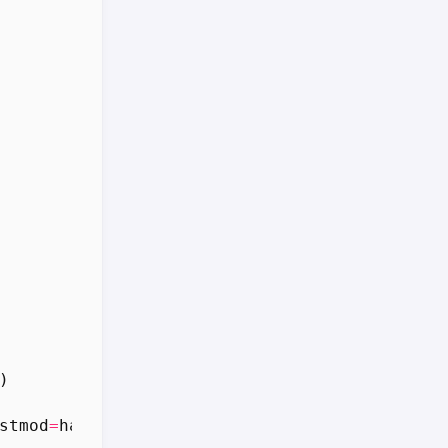
)
stmod
=
hashlib
.
sha256
)
.
digest
()