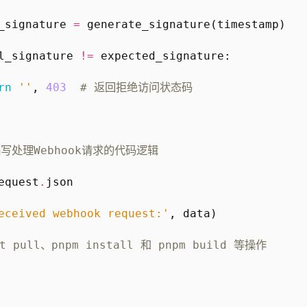
_signature
=
generate_signature
(
timestamp
)
l_signature
!=
expected_signature
:
rn
''
,
403
# 返回拒绝访问状态码
写处理Webhook请求的代码逻辑
equest
.
json
eceived webhook request:'
,
data
)
t pull、pnpm install 和 pnpm build 等操作