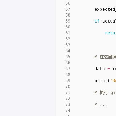
expected
if
actua
retu
# 在这里编
data
=
r
print
(
'R
# 执行 gi
# ...