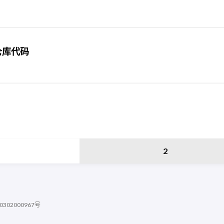
b仓库代码
2
302000967号