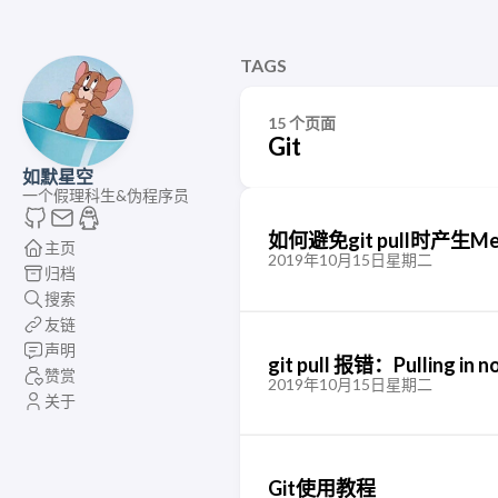
TAGS
15 个页面
Git
如默星空
一个假理科生&伪程序员
如何避免git pull时产生Mer
主页
2019年10月15日星期二
归档
搜索
友链
声明
git pull 报错：Pulling in n
赞赏
2019年10月15日星期二
关于
Git使用教程