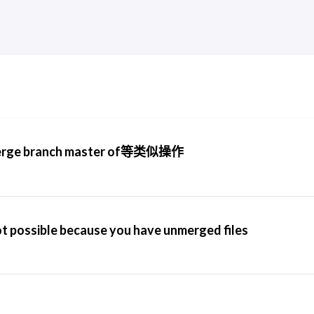
ge branch master of等类似操作
ot possible because you have unmerged files