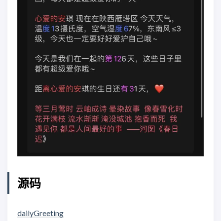
源码
dailyGreeting