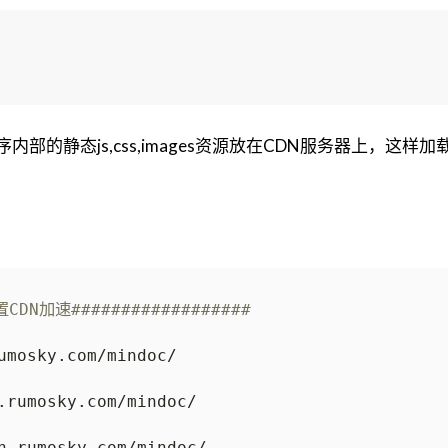
序内部的静态js,css,images资源放在CDN服务器上，这样
置CDN加速##################