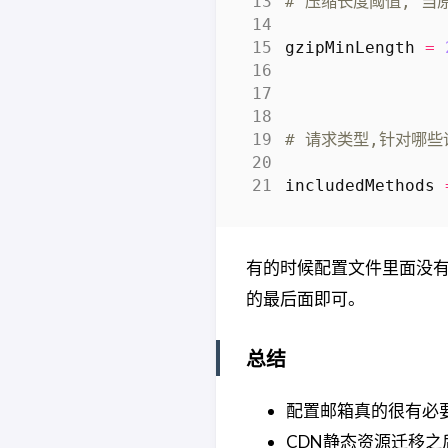
# 压缩长度阈值, 当
gzipMinLength
=
# 请求类型,针对哪些
includedMethods
有的时候配置文件里面没
的最后面即可。
总结
配置邮箱真的很有必
CDN静态资源迁移