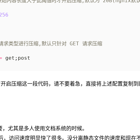
原始内容长度大于此阈值时才开启压缩,默认为 20B(ngnix默
256
请求类型进行压缩,默认只针对 GET 请求压缩
=
 get
;
有开启压缩这一段代码，请不要着急，直接将上述配置复制到
要，尤其是多人使用文档系统的时候。
之后，访问速度明显快了很多。没分离静态文件的速度和现在