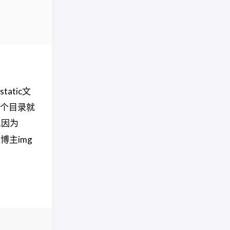
atic文
那个目录就
.因为
博主img