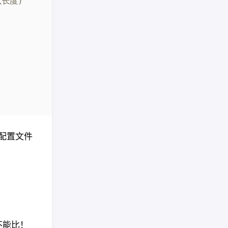
认长度)
配置文件
不能比！