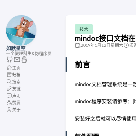
技术
mindoc接口文
2019年1月12日星期六
阅读
如默星空
一个假理科生&伪程序员
前言
主页
归档
搜索
mindoc文档管理系统是
友链
声明
mindoc程序安装请参考：[bspo
赞赏
关于
安装好之后就可以尽情使