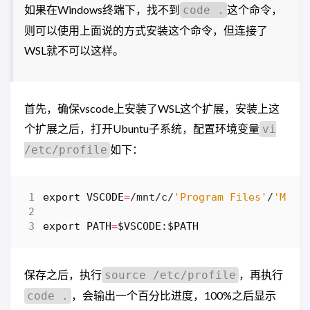
如果在Windows终端下，找不到
这个命令，
code .
则可以使用上面说的方式安装这个命令，但连接了
WSL就不可以这样。
首先，确保vscode上安装了WSL这个扩展，安装上这
个扩展之后，打开Ubuntu子系统，配置环境变量
vi
如下：
/etc/profile
export
VSCODE
=
/mnt/c/
'Program Files'
/
'Micr
export
PATH
=
$VSCODE
:
$PATH
保存之后，执行
，再执行
source /etc/profile
，会输出一个百分比进度，100%之后显示
code .